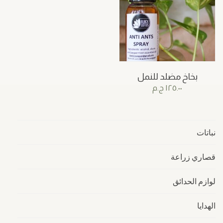
بخاخ مضلد للنمل
١٢٥.٠٠
ج.م
نباتات
قصاري زراعة
لوازم الحدائق
الهدايا