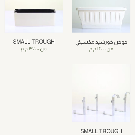
حوض خورشيد مكسيكي
SMALL TROUGH
من
١٢٠.٠٠
ج.م
من
٣٧٠.٠٠
ج.م
SMALL TROUGH