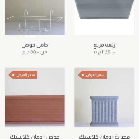
زلعة مربع
حامل حوض
٢,٤٥٠.٠٠
ج.م
من
٥٥.٠٠
ج.م
سعر العرض
سعر العرض
قصرية رومان كلاسيك
حوض رومان كلاسيك