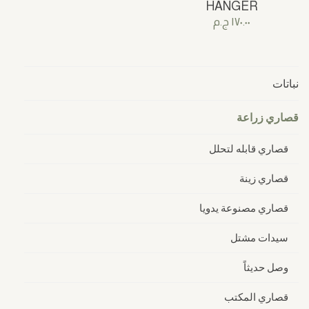
HANGER
١٧٠.٠٠
ج.م
نباتات
قصاري زراعة
قصاري قابله لتحلل
قصاري زينة
قصاري مصنوعة يدويا
سيدات مشتل
وصل حديثاً
قصاري المكتب