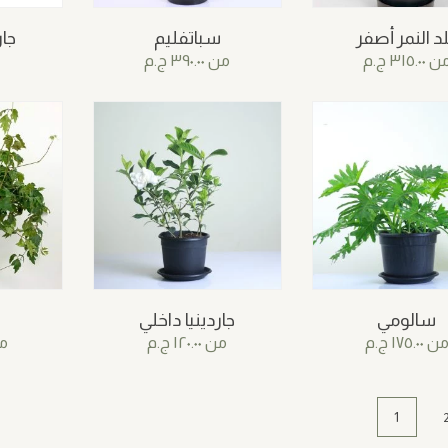
د النمر أصفر
سباتفليم
جار
ن
٣١٥.٠٠
ج.م
من
٣٩٠.٠٠
ج.م
سالومي
جاردينيا داخلي
س
ن
١٧٥.٠٠
ج.م
من
١٢٠.٠٠
ج.م
م
1