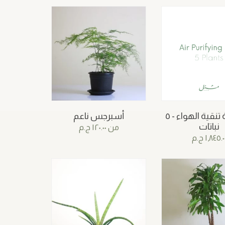
مجموعة تنقية الهواء - ٥
أسبرجس ناعم
نباتات
من
١٢٠.٠٠
ج.م
١,٨٤٥.٠
ج.م