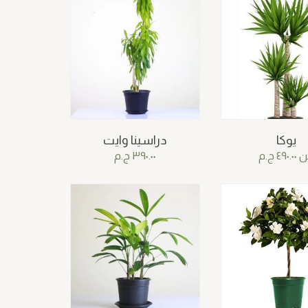
يوكا
دراسينا وايت
ن
٤٩٠.٠٠
ج.م
٣٩٠.٠٠
ج.م