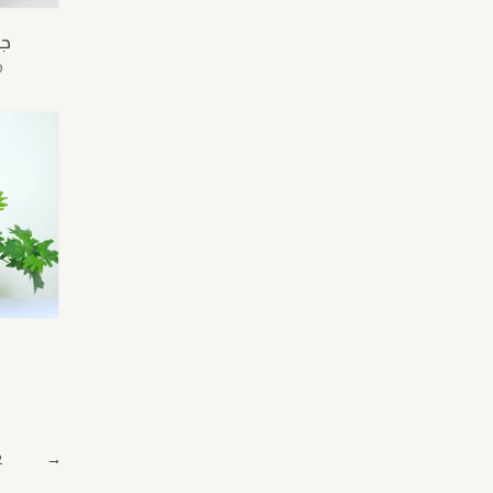
جل
م
م
2
→