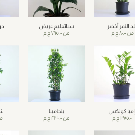
د النمر أخضر
سباتفليم عريض
در
من
٨٠.٠٠
ج.م
من
٧٩٥.٠٠
ج.م
اميا كولكس
بنجامينا
شف
٣٨٥.٠٠
ج.م
من
٢٣٠.٠٠
ج.م
م