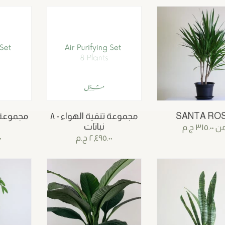
SANTA RO
مجموعة تنقية الهواء - ٨
نباتات
ن
٣١٥.٠٠
ج.م
٢,٤٩٥.٠٠
ج.م
٠