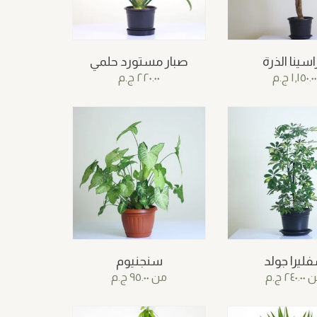
اسينا الذرة
صبار مستورد حلمي
١,١٥٠.٠٠
ج.م
٢٢٠.٠٠
ج.م
ليرا جولد
سنجنيوم
ن
٢٤٠.٠٠
ج.م
من
٩٥.٠٠
ج.م