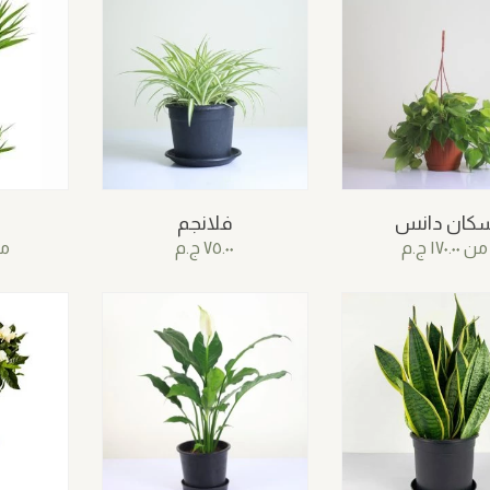
كان دانس
فلانجم
من
١٧٠.٠٠
ج.م
٧٥.٠٠
ج.م
م