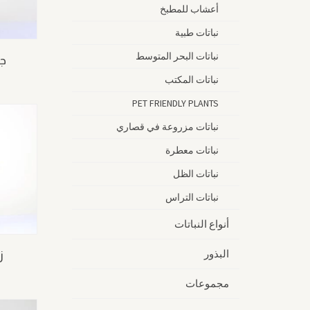
أعشاب للمطبخ
نباتات طبية
نباتات البحر المتوسط
جل
نباتات المكتب
PET FRIENDLY PLANTS
نباتات مزروعة في قصاري
نباتات معطرة
نباتات الظل
نباتات التراس
أنواع النباتات
البذور
ز
مجموعات