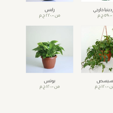
دينيا خارجي
رابس
٥٩٠.٠٠
ج.م
من
٢٢٠.٠٠
ج.م
يسص
بوتس
ن
١٢٠.٠٠
ج.م
من
١٢٠.٠٠
ج.م