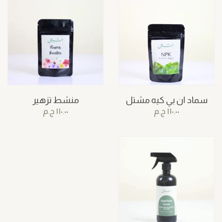
سماد ان بي كيه مشتل
منشط تزهير
١١٠.٠٠
ج.م
١١٠.٠٠
ج.م