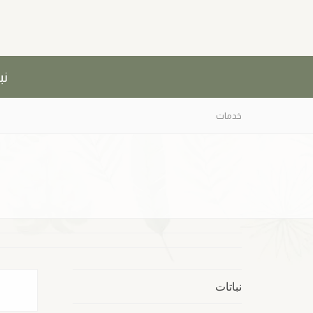
نب
خدمات
نباتات