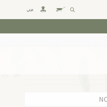
عربي
N