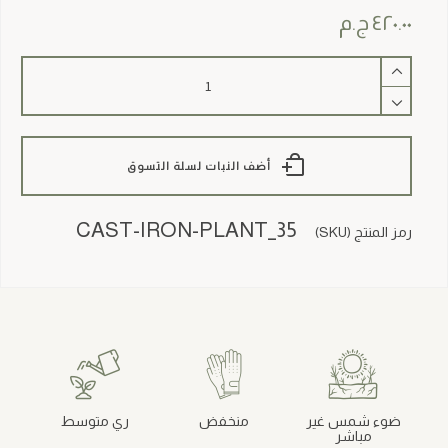
٤٢٠.٠٠
ج.م
كمية
Cast
Iron
Plant
أضف النبات لسلة التسوق
CAST-IRON-PLANT_35
رمز المنتج (SKU)
ضوء شمس غير
منخفض
ري متوسط
مباشر