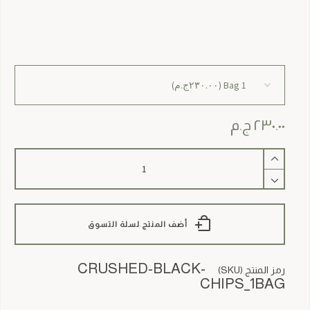
٢٣٠.٠٠
ج.م
كمية
Crushed
Black
Chips
أضف المنتج لسلة التسوق
CRUSHED-BLACK-
رمز المنتج (SKU)
CHIPS_1BAG