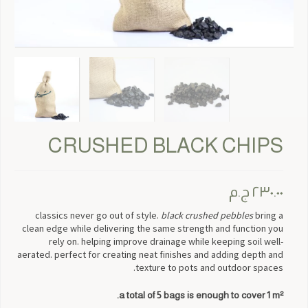
CRUSHED BLACK CHIPS
٢٣٠.٠٠
ج.م
classics never go out of style.
black crushed pebbles
bring a
clean edge while delivering the same strength and function you
rely on. helping improve drainage while keeping soil well-
aerated. perfect for creating neat finishes and adding depth and
texture to pots and outdoor spaces.
a total of 5 bags is enough to cover 1 m².