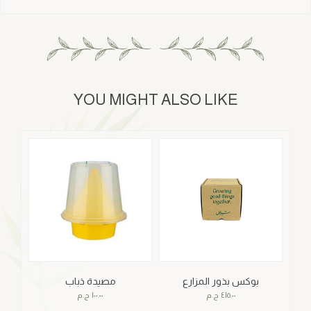
YOU MIGHT ALSO LIKE
ن
بوكس بذور المزارع
مصيدة ذباب
٤١٥.٠٠
ج.م
١٠٠.٠٠
ج.م