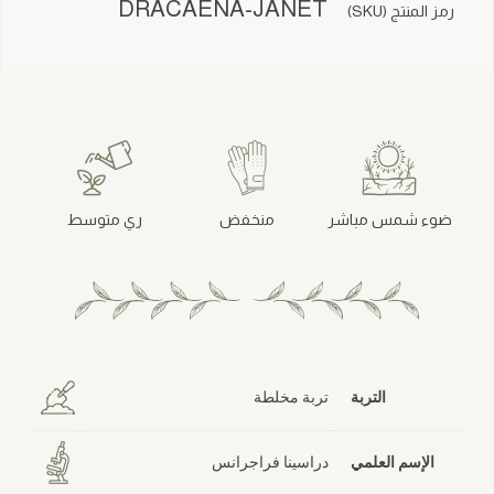
DRACAENA-JANET
رمز المنتج (SKU)
ضوء شمس مباشر
منخفض
ري متوسط
التربة
تربة مخلطة
الإسم العلمي
دراسينا فراجرانس