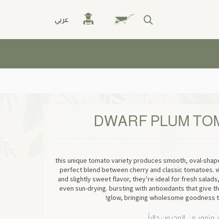
عربي
DWARF PLUM TO
this unique tomato variety produces smooth, oval-shape
perfect blend between cherry and classic tomatoes. wi
and slightly sweet flavor, they’re ideal for fresh salads,
even sun-drying. bursting with antioxidants that give t
glow, bringing wholesome goodness to
ر متوفر في المخزون حالياً.