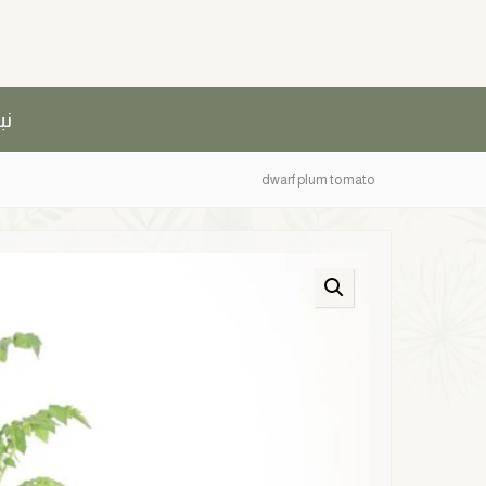
نب
dwarf plum tomato