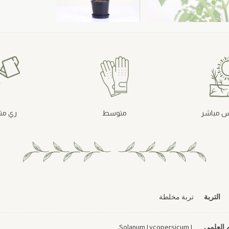
 مباشر
متوسط
ري م
التربة
تربة مخلطة
 العلمي
Solanum Lycopersicum L.