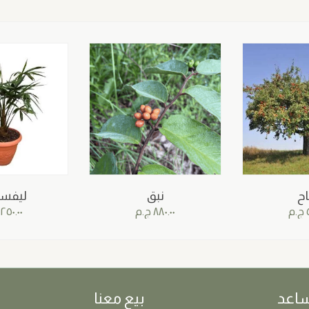
اح
نبق
ليفست
ج.م
٨٨٠.٠٠
ج.م
٢٥٠.٠٠
ساعد
بيع معنا