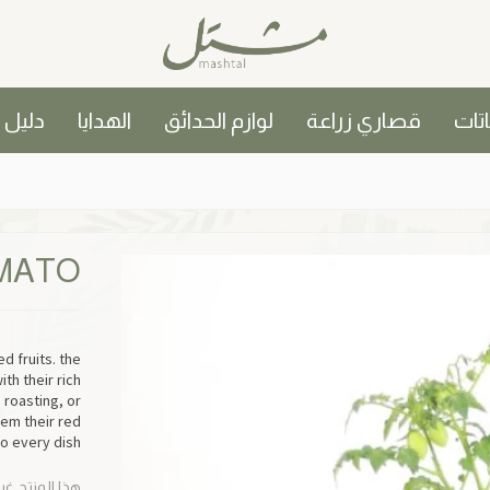
اتات
قصاري زراعة
لوازم الحدائق
الهدايا
دليل
MATO
d fruits. the
th their rich
 roasting, or
hem their red
 every dish!
هذا المنتج غي