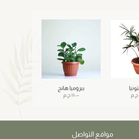
ونيا
ببروميا هانج
ج.م
١١٠.٠٠
ج.م
مواقع التواصل