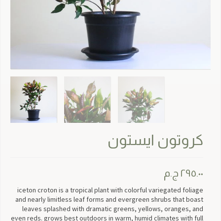
كروتون ايستون
٢٩٥.٠٠
ج.م
iceton croton is a tropical plant with colorful variegated foliage
and nearly limitless leaf forms and evergreen shrubs that boast
leaves splashed with dramatic greens, yellows, oranges, and
even reds. grows best outdoors in warm, humid climates with full