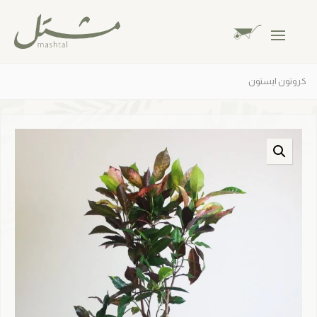
كروتون ايستون