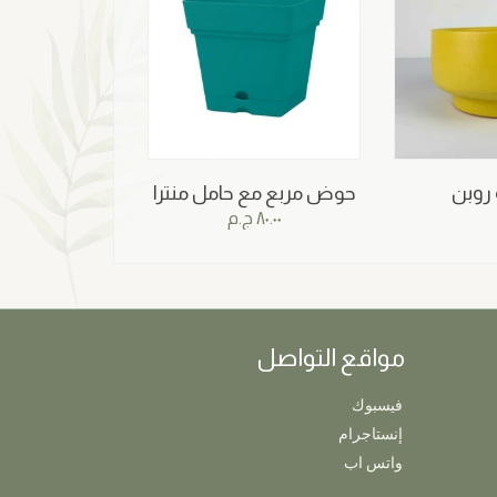
روبن
حوض مربع مع حامل منترا
٨٠.٠٠
ج.م
مواقع التواصل
فيسبوك
إنستاجرام
واتس اب