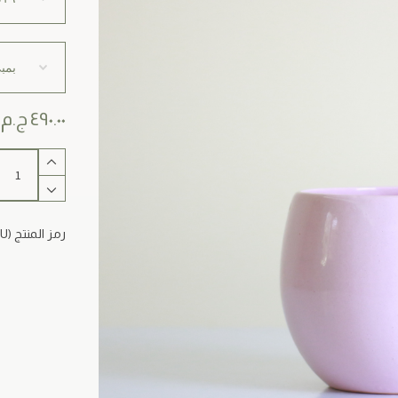
٤٩٠.٠٠
ج.م
كمية
Juliette
رمز المنتج (SKU)