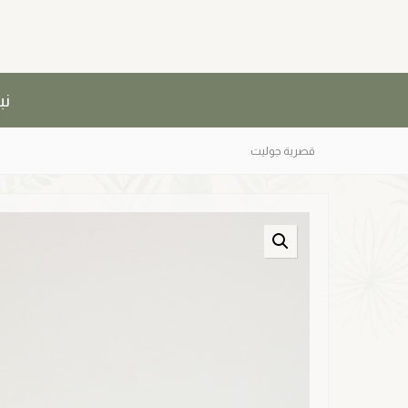
نب
قصرية جوليت