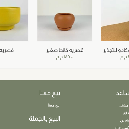
كادو للتجذير
قصريه كاتجا صغير
قصريه 
ج.م
١٨٥.٠٠
ج.م
ساعد
بيع معنا
مشتل
بيع معنا
دفع
البيع بالجملة
لشحن
استرجاع