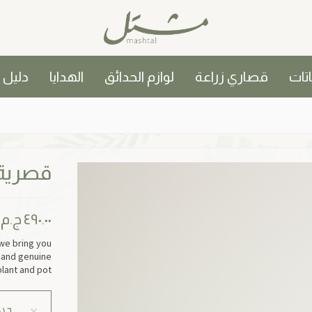
اتات
قصاري زراعة
لوازم الحدائق
الهدايا
دليل
قصرية
٤٩٠.٠٠
ج.م
 we bring you
c and genuine
lant and pot.