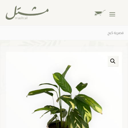
قصرية كيج