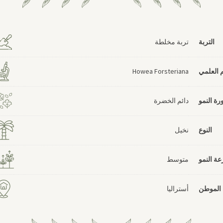
التربة
تربة مخلطة
 العلمي
Howea Forsteriana
رة النمو
دائم الخضرة
النوع
نخيل
ة النمو
متوسط
الموطن
أستراليا