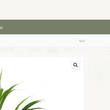
نب
كنتيا