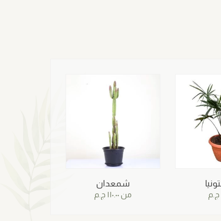
ونيا
شمعدان
ج.م
من
١١٠.٠٠
ج.م