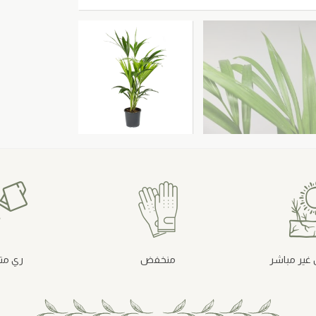
ير مباشر
منخفض
ري م