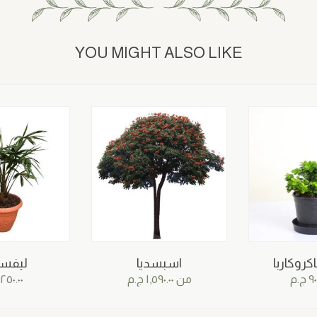
YOU MIGHT ALSO LIKE
كروكاربا
اسبسديا
ليفست
٩٠
ج.م
من
١,٥٩٠.٠٠
ج.م
٢٥٠.٠٠