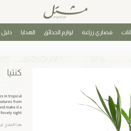
اتات
قصاري زراعة
لوازم الحدائق
الهدايا
دليل
كنتيا
s in tropical
 matures from
nd make it a
lovely sight!
هذا المنتج غي