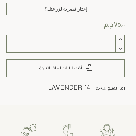
إختار قصرية لزرعتك؟
٧٥.٠٠
ج.م
كمية
Lavender
أضف النبات لسلة التسوق
LAVENDER_14
رمز المنتج (SKU)