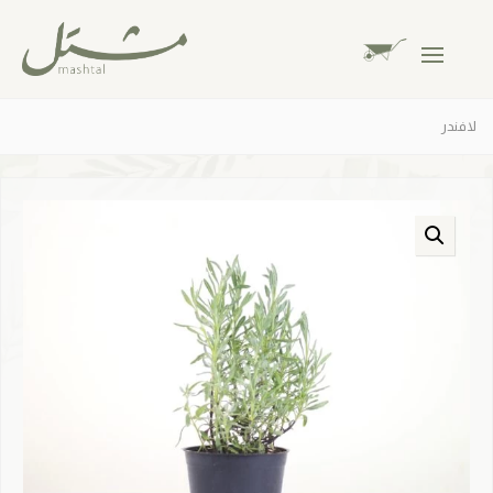
لافندر