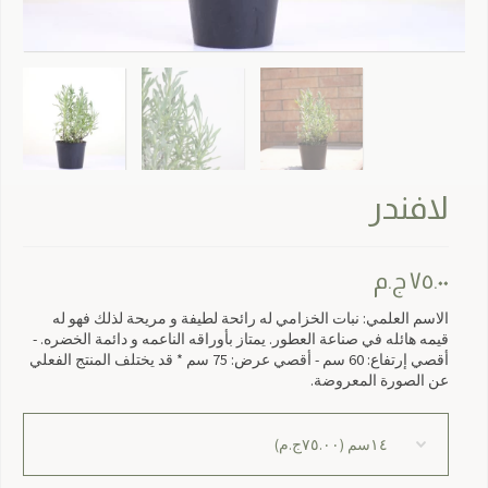
لافندر
٧٥.٠٠
ج.م
الاسم العلمي: نبات الخزامي له رائحة لطيفة و مريحة لذلك فهو له
قيمه هائله في صناعة العطور. يمتاز بأوراقه الناعمه و دائمة الخضره. -
أقصي إرتفاع: 60 سم - أقصي عرض: 75 سم * قد يختلف المنتج الفعلي
عن الصورة المعروضة.