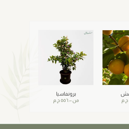
ش
برونفاسيا
ج.م
من
٥٥٦.٠٠
ج.م