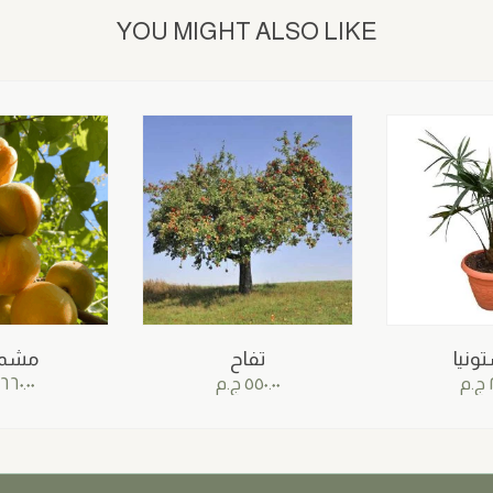
YOU MIGHT ALSO LIKE
ونيا
تفاح
مشم
ج.م
٥٥٠.٠٠
ج.م
٦٦٠.٠٠