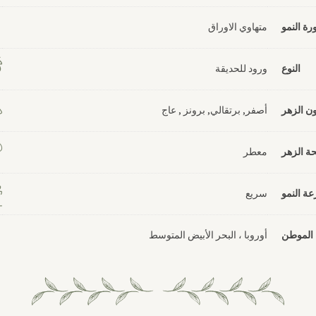
رة النمو
متهاوي الاوراق
النوع
ورود للحديقة
ون الزهر
أصفر, برتقالي, برونز , عاج
حة الزهر
معطر
ة النمو
سريع
الموطن
أوروبا ، البحر الأبيض المتوسط