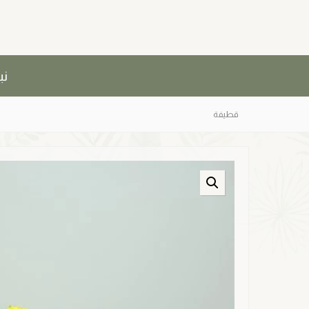
نب
قطيفة