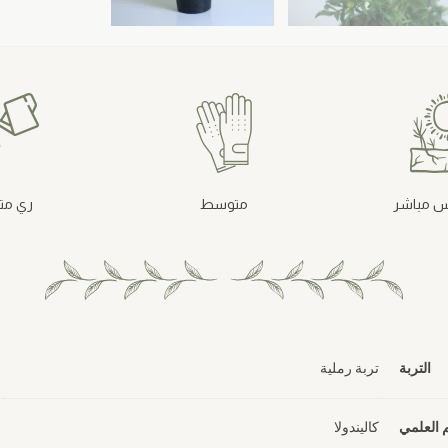
 مباشر
متوسط
ري م
التربة
تربة رملية
 العلمي
كاليندولا