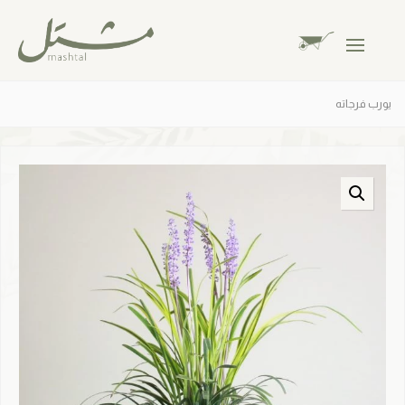
يورب فرجاته