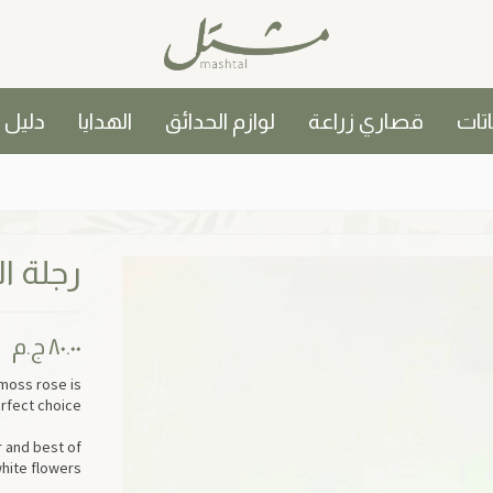
اتات
قصاري زراعة
لوازم الحدائق
الهدايا
دليل
رجلة ا
٨٠.٠٠
ج.م
 moss rose is
rfect choice.
r and best of
white flowers.