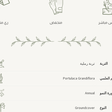
 مباشر
منخفض
ري م
التربة
تربة رملية
 العلمي
Portulaca Grandiflora
رة النمو
Annual
النوع
Groundcover