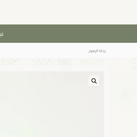
نب
رجلة الزهور