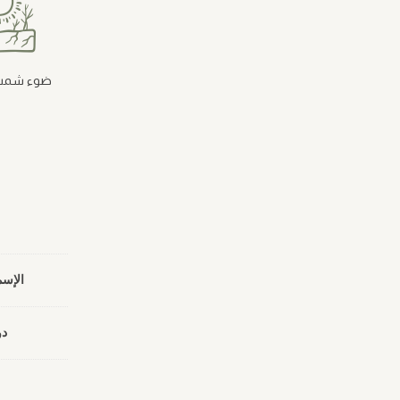
ضوء شمس
الإسم
دو