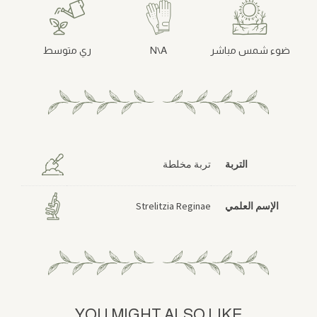
ضوء شمس مباشر
N\A
ري متوسط
التربة
تربة مخلطة
الإسم العلمي
Strelitzia Reginae
YOU MIGHT ALSO LIKE