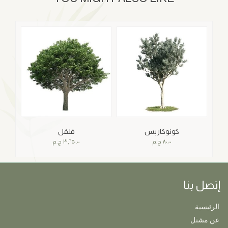
كونوكاربس
فلفل
٨٠.٠٠
ج.م
٣,٦٥٠.٠٠
ج.م
إتصل بنا
الرئيسية
عن مشتل