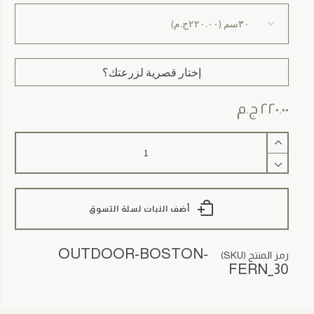
إختار قصرية لزرعتك؟
٢٢٠.٠٠
ج.م
كمية
Outdoor
Boston
Fern
أضف النبات لسلة التسوق
OUTDOOR-BOSTON-
رمز المنتج (SKU)
FERN_30