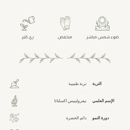
ضوء شمس مباشر
منخفض
ري كثير
التربة
تربة طميية
الإسم العلمي
نيفروليبيس اكسلتاتا
دورة النمو
دائم الخضرة