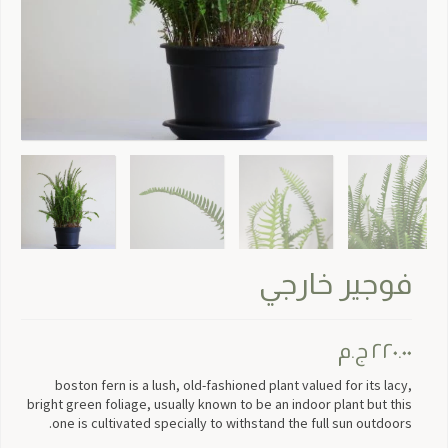
فوجير خارجي
٢٢٠.٠٠
ج.م
boston fern is a lush, old-fashioned plant valued for its lacy,
bright green foliage, usually known to be an indoor plant but this
one is cultivated specially to withstand the full sun outdoors.