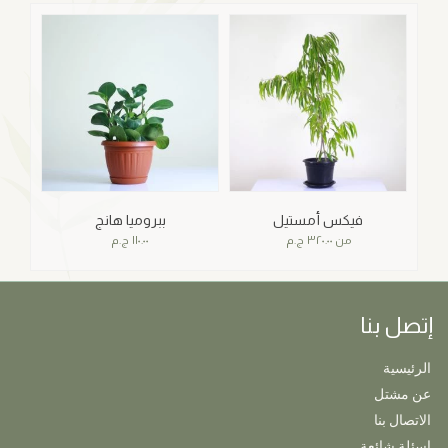
فيكس أمستيل
ببروميا هانج
من
٣٢٠.٠٠
ج.م
١١٠.٠٠
ج.م
إتصل بنا
الرئيسية
عن مشتل
الاتصال بنا
اسئلة شائعة