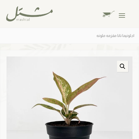
اجلونيما نانا مقزمه ملونه