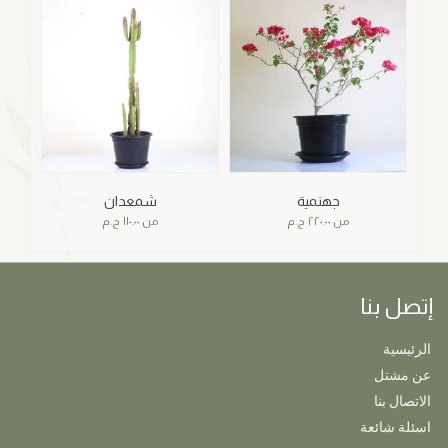
جهنمية
شمعدان
من
٢٢٠.٠٠
ج.م
من
١١٠.٠٠
ج.م
إتصل بنا
الرئيسية
عن مشتل
الاتصال بنا
اسئلة شائعة