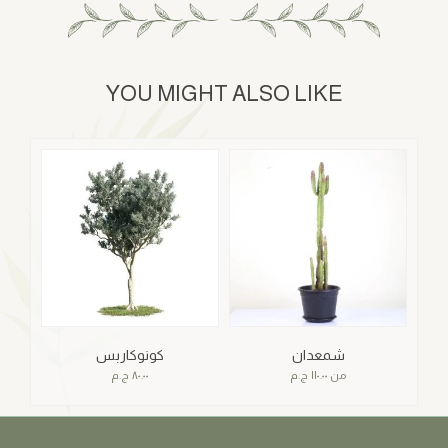
YOU MIGHT ALSO LIKE
شمعدان
كونوكاربس
من
١١٠.٠٠
ج.م
٨٠.٠٠
ج.م