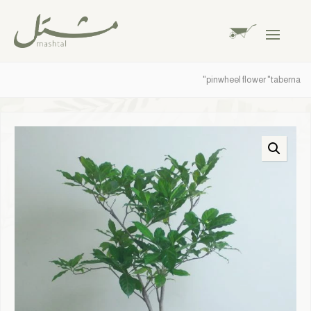
pinwheel flower "taberna"