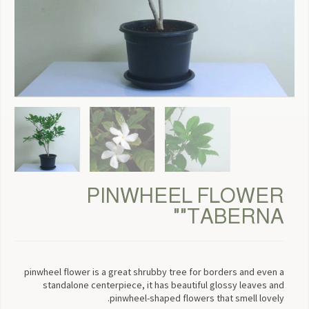
PINWHEEL FLOWER
"TABERNA"
pinwheel flower is a great shrubby tree for borders and even a
standalone centerpiece, it has beautiful glossy leaves and
pinwheel-shaped flowers that smell lovely.