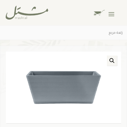
زلعة مربع