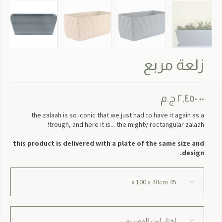
زلعة مربع
٢,٤٥٠.٠٠
ج.م
the zalaah is so iconic that we just had to have it again as a
trough, and here it is... the mighty rectangular zalaah!
this product is delivered with a plate of the same size and
design.