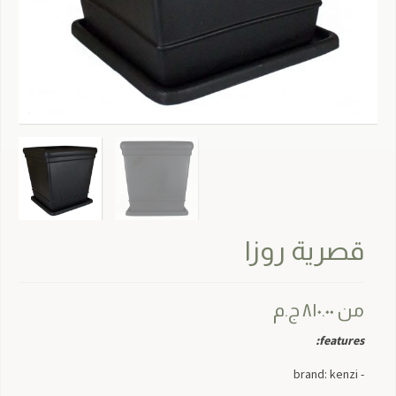
قصرية روزا
من
٨١٠.٠٠
ج.م
features:
- brand: kenzi