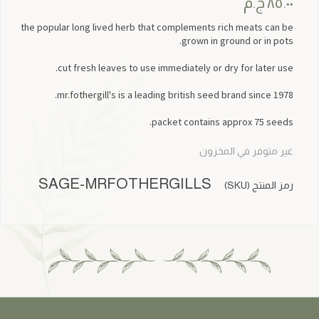
٨٥.٠٠
ج.م
the popular long lived herb that complements rich meats can be
grown in ground or in pots.
cut fresh leaves to use immediately or dry for later use.
mr.fothergill's is a leading british seed brand since 1978.
packet contains approx 75 seeds.
غير متوفر في المخزون
SAGE-MRFOTHERGILLS
رمز المنتج (SKU)