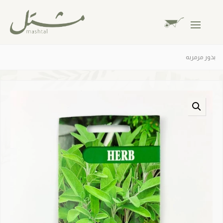
بذور مرمربه