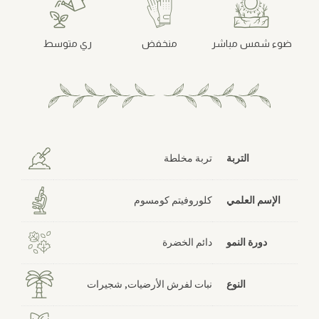
ضوء شمس مباشر
منخفض
ري متوسط
التربة
تربة مخلطة
الإسم العلمي
كلوروفيتم كومسوم
دورة النمو
دائم الخضرة
النوع
نبات لفرش الأرضيات, شجيرات