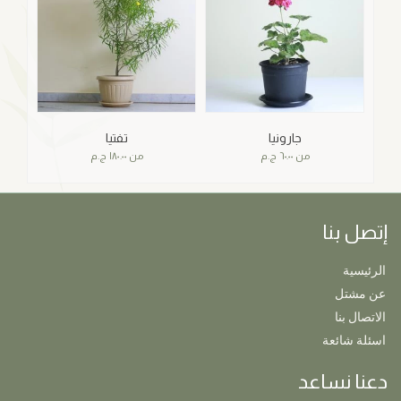
جارونيا
تفتيا
من
٦٠.٠٠
ج.م
من
١٨٠.٠٠
ج.م
إتصل بنا
الرئيسية
عن مشتل
الاتصال بنا
اسئلة شائعة
دعنا نساعد