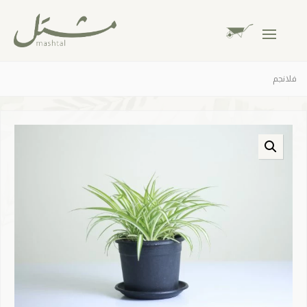
فلانجم