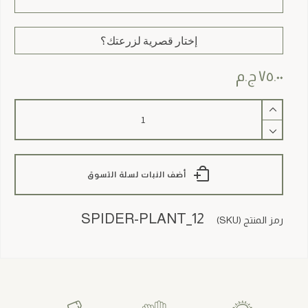
إختار قصرية لزرعتك؟
٧٥.٠٠
ج.م
كمية
Spider
Plant
أضف النبات لسلة التسوق
SPIDER-PLANT_12
رمز المنتج (SKU)