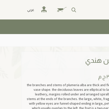
عربي
ن هندي
٣
ج.م
the branches and stems of plumeria alba are thick and fle
vase shape. the deciduous leaves are elliptical to 
leathery, margins rolled under and arranged spiral
stems at the ends of the branches. the large, white, fra
with yellow eyes are funnel-shaped ending in large, pet
which usually overlap to the left. the fruit is a two-part