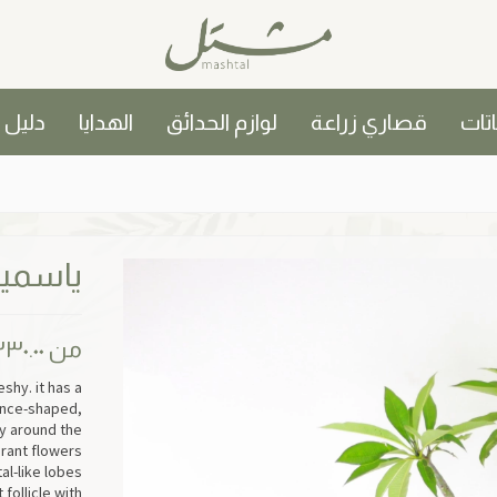
اتات
قصاري زراعة
لوازم الحدائق
الهدايا
دليل
ياسمي
من
٣٠.٠٠
shy. it has a
lance-shaped,
ly around the
grant flowers
al-like lobes
 follicle with