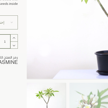
eeds inside.
كمية
White
Frangipani
(Indian
Jasmine)
رمز المنتج (SKU)
ASMINE