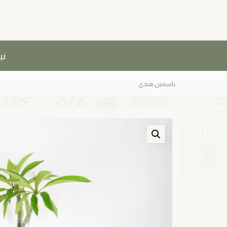
نب
ياسمين هندي