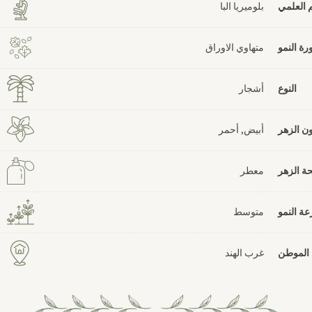
 العلمي
بلوميريا البا
رة النمو
متهاوي الاوراق
النوع
أشجار
ون الزهر
أبيض, أحمر
حة الزهر
معطر
ة النمو
متوسط
الموطن
غرب الهند