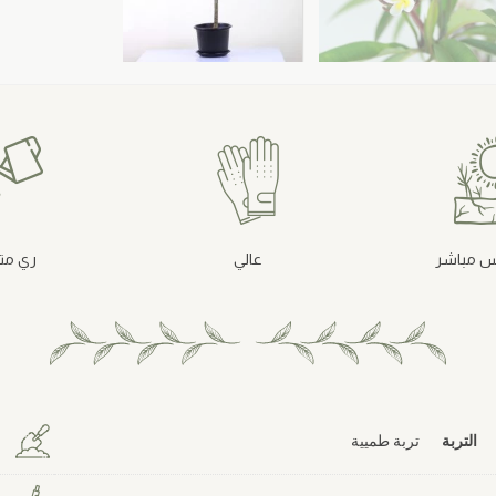
 مباشر
عالي
ري م
التربة
تربة طميية