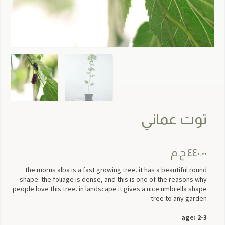
توت عماني
٤٤٠.٠٠
ج.م
the morus alba is a fast growing tree. it has a beautiful round
shape. the foliage is dense, and this is one of the reasons why
people love this tree. in landscape it gives a nice umbrella shape
tree to any garden.
age: 2-3