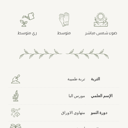
ضوء شمس مباشر
متوسط
ري متوسط
التربة
تربة طميية
الإسم العلمي
مورس البا
دورة النمو
متهاوي الاوراق