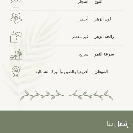
النوع
أشجار
لون الزهر
أخضر
رائحة الزهر
غير معطر
سرعة النمو
سريع
الموطن
أفريقيا والصين وأميركا الشمالية
إتصل بنا