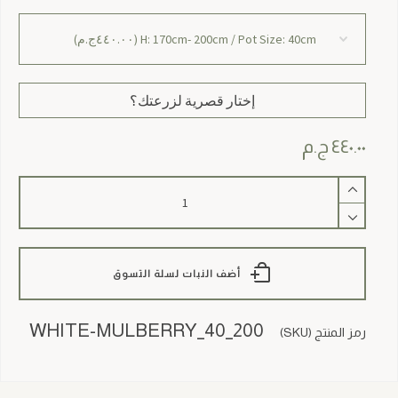
إختار قصرية لزرعتك؟
٤٤٠.٠٠
ج.م
كمية
White
Mulberry
أضف النبات لسلة التسوق
WHITE-MULBERRY_40_200
رمز المنتج (SKU)