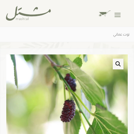
توت عماني