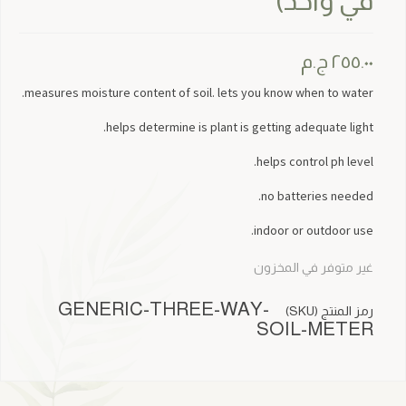
في واحد)
٢٥٥.٠٠
ج.م
measures moisture content of soil. lets you know when to water.
helps determine is plant is getting adequate light.
helps control ph level.
no batteries needed.
indoor or outdoor use.
غير متوفر في المخزون
GENERIC-THREE-WAY-
رمز المنتج (SKU)
SOIL-METER