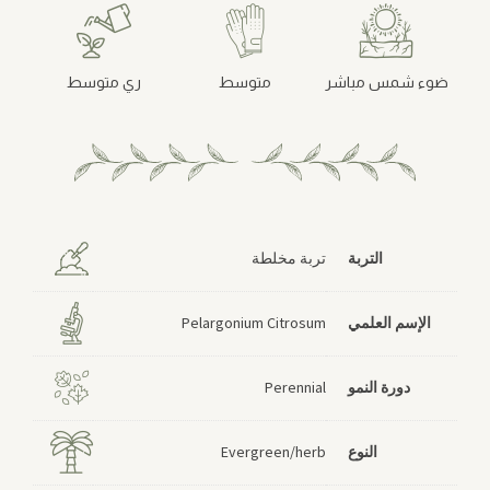
ضوء شمس مباشر
متوسط
ري متوسط
التربة
تربة مخلطة
الإسم العلمي
Pelargonium Citrosum
دورة النمو
Perennial
النوع
Evergreen/herb