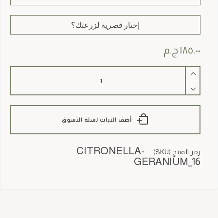
إختار قصرية لزرعتك؟
١٨٥.٠٠
ج.م
كمية
Citronella
Geranium
أضف النبات لسلة التسوق
CITRONELLA-
رمز المنتج (SKU)
GERANIUM_16