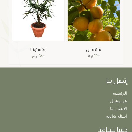
مشمش
ليفستونيا
٦٦٠.٠٠
ج.م
٢٥٠.٠٠
ج.م
إتصل بنا
الرئيسية
عن مشتل
الاتصال بنا
اسئلة شائعة
دعنا نساعد