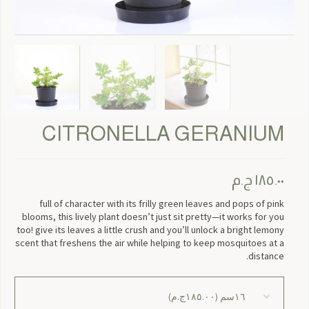
CITRONELLA GERANIUM
١٨٥.٠٠
ج.م
full of character with its frilly green leaves and pops of pink
blooms, this lively plant doesn’t just sit pretty—it works for you
too! give its leaves a little crush and you’ll unlock a bright lemony
scent that freshens the air while helping to keep mosquitoes at a
distance.