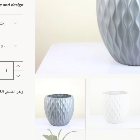
e and design.
كمية
Nada
رمز المنتج (SKU)