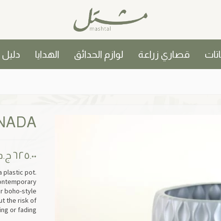
اتات
قصاري زراعة
لوازم الحدائق
الهدايا
دليل
NADA
٦٢٥.٠٠
ج.م
plastic pot.
 contemporary
r boho-style
t the risk of
ng or fading.