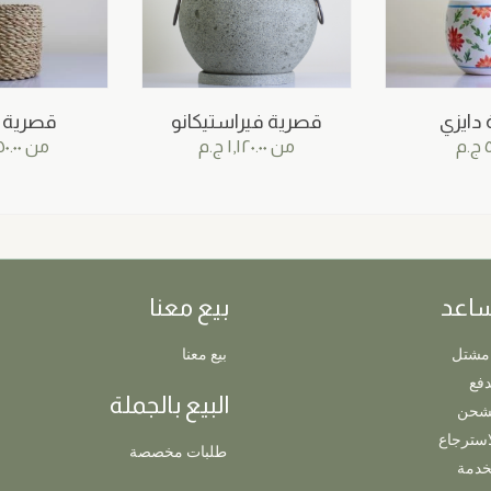
دايزي
قصرية فيراستيكانو
قصرية
٥
ج.م
من
١,١٢٠.٠٠
ج.م
من
٠.٠٠
ساعد
بيع معنا
مشتل
بيع معنا
دفع
البيع بالجملة
لشحن
استرجاع
طلبات مخصصة
خدمة