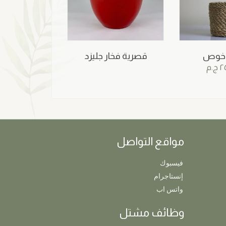
 خوص
قصرية فخار جليزد
٢٥
ج.م
مواقع التواصل
فيسبوك
إنستاجرام
واتس اب
وظائف مشتل