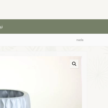
نب
nada