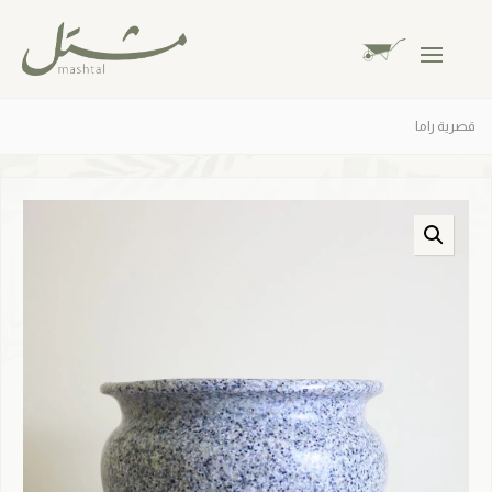
قصرية راما