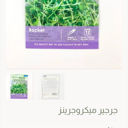
جرجير ميكروجرينز