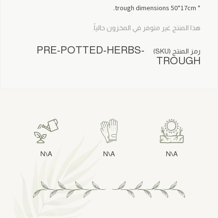
* trough dimensions 50*17cm.
هذا المنتج غير متوفر في المخزون حالياً.
PRE-POTTED-HERBS-
رمز المنتج (SKU)
TROUGH
N\A
N\A
N\A